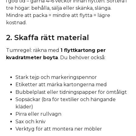
i god tid – gärna 4–6 veckor innan flytten. Sortera i 
tre högar: behålla, sälja eller skänka, slänga. 
Mindre att packa = mindre att flytta = lägre 
kostnad.
2. Skaffa rätt material
Tumregel: räkna med 
1 flyttkartong per 
kvadratmeter boyta
. Du behöver också:
Stark tejp och markeringspennor
Etiketter att märka kartongerna med
Bubbelplast eller tidningspapper för ömtåligt
Sopsäckar (bra för textilier och hängande 
kläder)
Pirra eller rullvagn
Sax och kniv
Verktyg för att montera ner möbler