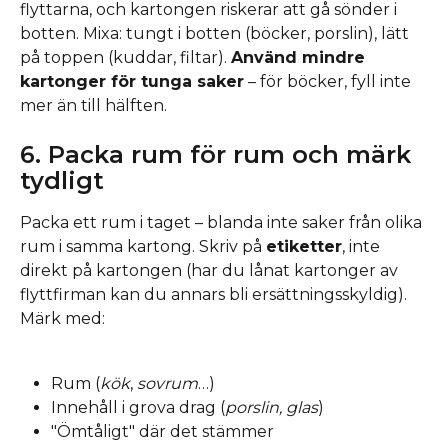
flyttarna, och kartongen riskerar att gå sönder i 
botten. Mixa: tungt i botten (böcker, porslin), lätt 
på toppen (kuddar, filtar). 
Använd mindre 
kartonger för tunga saker
 – för böcker, fyll inte 
mer än till hälften.
6. Packa rum för rum och märk 
tydligt
Packa ett rum i taget – blanda inte saker från olika 
rum i samma kartong. Skriv på 
etiketter
, inte 
direkt på kartongen (har du lånat kartonger av 
flyttfirman kan du annars bli ersättningsskyldig). 
Märk med:
Rum (
kök
, 
sovrum
…)
Innehåll i grova drag (
porslin, glas
)
"Ömtåligt" där det stämmer