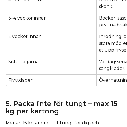
skänk.
3–4 veckor innan
Böcker, säso
prydnadssake
2 veckor innan
Inredning, ö
stora möbler
ät upp fryse
Sista dagarna
Vardagsservis
sängkläder.
Flyttdagen
Övernattnin
5. Packa inte för tungt – max 15 
kg per kartong
Mer än 15 kg är onödigt tungt för dig och 