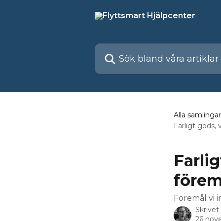
Hoppa till huvudinnehåll
Sök bland våra artiklar …
Alla samlingar
Farligt gods,
Farli
förem
Föremål vi i
Skrivet
26 nov