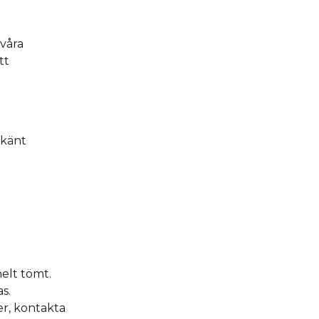
våra 
tt 
känt 
elt tömt. 
s.
r, kontakta 