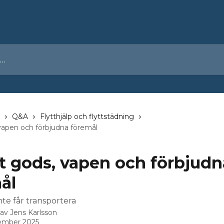
Q&A
Flytthjälp och flyttstädning
 vapen och förbjudna föremål
gt gods, vapen och förbjudn
ål
nte får transportera
 av
Jens Karlsson
ember 2025