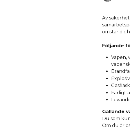
Av säkerhets
samarbetspar
omständigh
Följande fö
Vapen, 
vapens
Brandfar
Explosi
Gasflask
Farligt 
Levande
Gällande v
Du som kund 
Om du är os