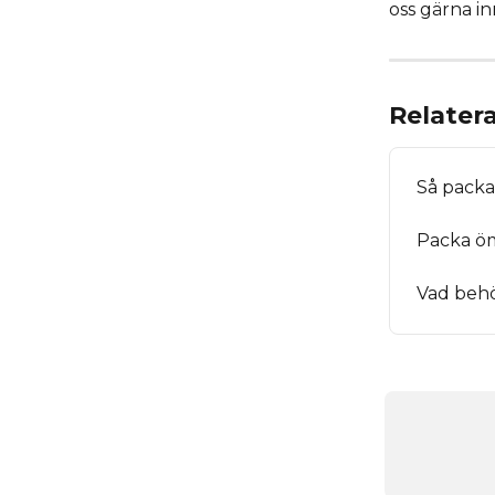
oss gärna in
Relatera
Så packa
Packa öm
Vad behö