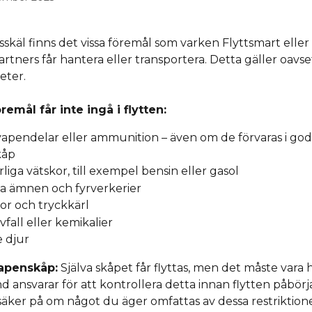
skäl finns det vissa föremål som varken Flyttsmart eller 
tners får hantera eller transportera. Detta gäller oavse
eter.
remål får inte ingå i flytten:
vapendelar eller ammunition – även om de förvaras i god
kåp
liga vätskor, till exempel bensin eller gasol
va ämnen och fyrverkerier
or och tryckkärl
avfall eller kemikalier
 djur
apenskåp:
 Själva skåpet får flyttas, men det måste vara h
ansvarar för att kontrollera detta innan flytten påbörja
äker på om något du äger omfattas av dessa restriktione