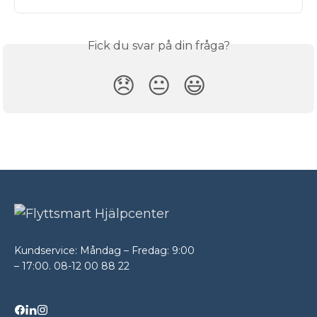
Fick du svar på din fråga?
😞
😐
😃
Kundservice: Måndag – Fredag: 9:00
– 17:00. 08-12 00 88 22